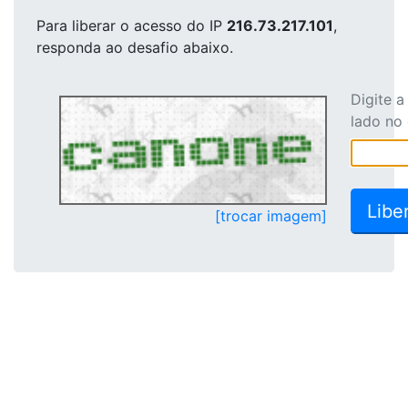
Para liberar o acesso
do IP
216.73.217.101
,
responda ao desafio abaixo.
Digite 
lado no
[trocar imagem]