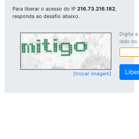
Para liberar o acesso
do IP
216.73.216.182
,
responda ao desafio abaixo.
Digite 
lado no
[trocar imagem]